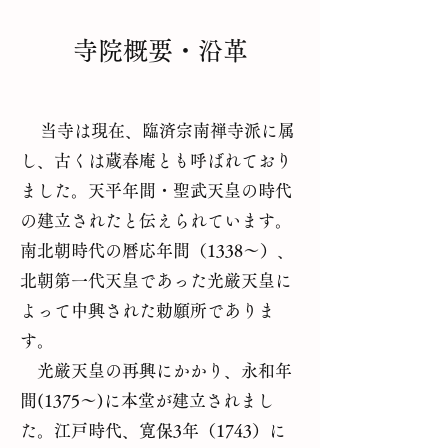
寺院概要・沿革
当寺は現在、臨済宗南禅寺派に属
し、古くは蔵春庵とも呼ばれており
ました。天平年間・聖武天皇の時代
の建立されたと伝えられています。
南北朝時代の暦応年間（1338～）、
北朝第一代天皇であった光厳天皇に
よって中興された勅願所でありま
す。
光厳天皇の再興にかかり、永和年
間(1375～)に本堂が建立されまし
た。江戸時代、寛保3年（1743）に