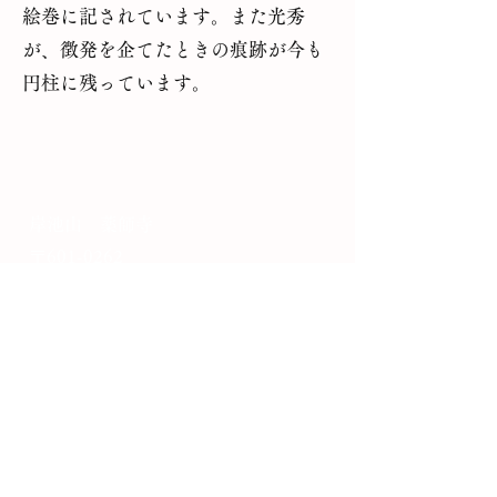
絵巻に記されています。また光秀
が、徴発を企てたときの痕跡が今も
円柱に残っています。
岸池山 薬師寺
〒601-0262
京都市右京区京北細野町上ノ町33
・
＞アクセス・地図
TEL
075-852-0534
Contact :
ganchizan.yakushiji@gmail.com
拝観は年に一度12月8日のみ一般公開