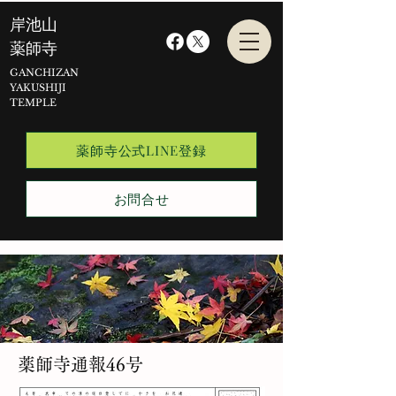
​岸池山
薬師寺
GANCHIZAN
YAKUSHIJI
TEMPLE
薬師寺公式LINE登録
お問合せ
薬師寺通報46号